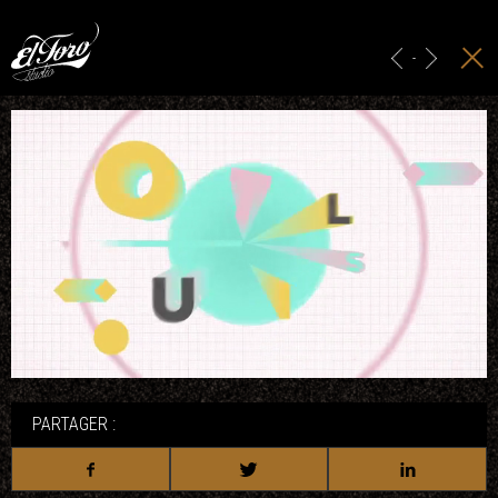
ACCUEIL
HABILLAGE GRAPHIQUE
-
PUBLICITÉ & IDENTITÉ
PROJECTION
STUDIO
CONTACT
PARTAGER :