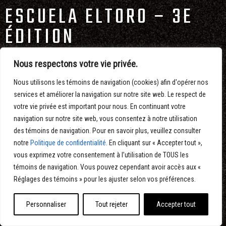
ESCUELA ELTORO – 3E
ÉDITION
Production et animation de la nouvelle identité graphique 2019 de
Nous respectons votre vie privée.
la Escuela, formation de 14 heures, en sept parties, donnée par
Maxime Dussault, Jean-Sébastien Lavoie et Luka Groulx,
Nous utilisons les témoins de navigation (cookies) afin d'opérer nos
introduisant au métier de motion designer, dans un environnement
services et améliorer la navigation sur notre site web. Le respect de
de production et de travail d’équipe.
votre vie privée est important pour nous. En continuant votre
navigation sur notre site web, vous consentez à notre utilisation
Conception, réalisation, direction artistique, design, illustrations et
des témoins de navigation. Pour en savoir plus, veuillez consulter
animation : Eltoro Studio
notre
Politique de confidentialité
. En cliquant sur « Accepter tout »,
vous exprimez votre consentement à l’utilisation de TOUS les
témoins de navigation. Vous pouvez cependant avoir accès aux «
Réglages des témoins » pour les ajuster selon vos préférences.
Personnaliser
Tout rejeter
Accepter tout