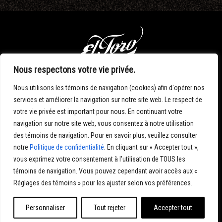
Nous respectons votre vie privée.
Nous utilisons les témoins de navigation (cookies) afin d'opérer nos
420, BEAUBIEN O. 204
services et améliorer la navigation sur notre site web. Le respect de
MONTREAL H2V 4S6
votre vie privée est important pour nous. En continuant votre
navigation sur notre site web, vous consentez à notre utilisation
T. 514.276.7901
INFO@ELTOROSTUDIO.COM
des témoins de navigation. Pour en savoir plus, veuillez consulter
notre
Politique de confidentialité
. En cliquant sur « Accepter tout »,
vous exprimez votre consentement à l’utilisation de TOUS les
témoins de navigation. Vous pouvez cependant avoir accès aux «
Réglages des témoins » pour les ajuster selon vos préférences.
Politique de confidentialité
Conditions générales
Personnaliser
Tout rejeter
Accepter tout
Préférences de Cookies