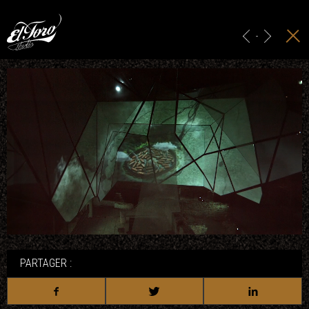
ACCUEIL
HABILLAGE GRAPHIQUE
-
PUBLICITÉ & IDENTITÉ
PROJECTION
STUDIO
CONTACT
PARTAGER :