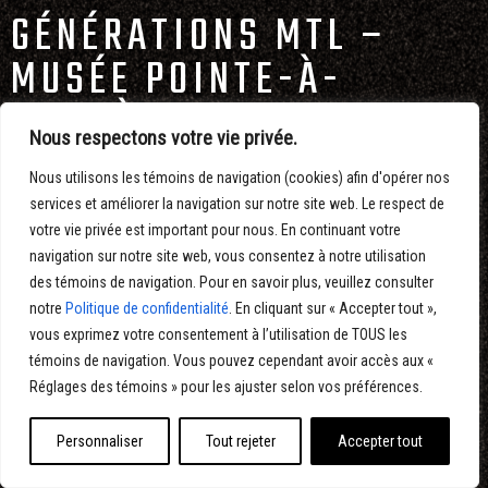
GÉNÉRATIONS MTL –
MUSÉE POINTE-À-
CALLIÈRE
Nous respectons votre vie privée.
TKNL
Nous utilisons les témoins de navigation (cookies) afin d'opérer nos
services et améliorer la navigation sur notre site web. Le respect de
Production du contenu vidéo du tout nouveau spectacle immersif
votre vie privée est important pour nous. En continuant votre
au Musée Pointe-à-Callière.
navigation sur notre site web, vous consentez à notre utilisation
Projetée sur une installation scénique spécialement conçue pour
des témoins de navigation. Pour en savoir plus, veuillez consulter
le spectacle, la vidéo retrace l'histoire de Montréal à travers les
notre
Politique de confidentialité
. En cliquant sur « Accepter tout »,
récits de 6 personnages. Pour la raconter, Eltoro a utilisé un juste
vous exprimez votre consentement à l’utilisation de TOUS les
mélange de tournage, de photographies, d’archives, d’animations
témoins de navigation. Vous pouvez cependant avoir accès aux «
2D, 3D et d’illustrations.
Réglages des témoins » pour les ajuster selon vos préférences.
Personnaliser
Tout rejeter
Accepter tout