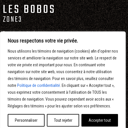
LES BOBOS
ZONE3
Dans leur quête furieuse et incessante de ce qui est nouveau et
tendance, un couple de
bobos
affronte le quotidien de façon
Nous respectons votre vie privée.
souvent absurde et maladroite.
Nous utilisons les témoins de navigation (cookies) afin d'opérer nos
services et améliorer la navigation sur notre site web. Le respect de
Direction artistique, design, illustrations, animation 2D : Eltoro
votre vie privée est important pour nous. En continuant votre
Studio
navigation sur notre site web, vous consentez à notre utilisation
Musique : Jean St-Jacques
des témoins de navigation. Pour en savoir plus, veuillez consulter
notre
Politique de confidentialité
. En cliquant sur « Accepter tout »,
Gagnant d'un prix Grafika en 2013 dans la catégorie Habillages
vous exprimez votre consentement à l’utilisation de TOUS les
télé et génériques
témoins de navigation. Vous pouvez cependant avoir accès aux «
En nomination aux Prix Gémeaux 2013 pour Meilleur habillage
Réglages des témoins » pour les ajuster selon vos préférences.
graphique
Personnaliser
Tout rejeter
Accepter tout