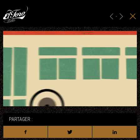
ACCUEIL
HABILLAGE GRAPHIQUE
-
PUBLICITÉ & IDENTITÉ
PROJECTION
STUDIO
CONTACT
PARTAGER :