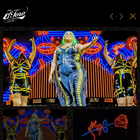
ACCUEIL
HABILLAGE GRAPHIQUE
-
PUBLICITÉ & IDENTITÉ
PROJECTION
STUDIO
CONTACT